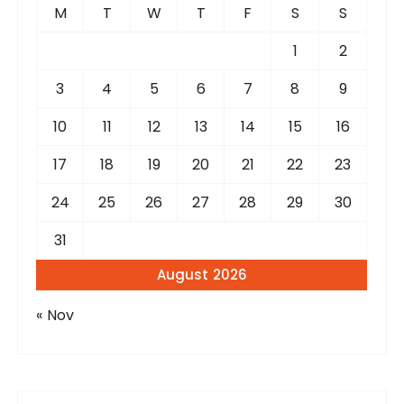
f
M
T
W
T
F
S
S
o
r
1
2
:
3
4
5
6
7
8
9
10
11
12
13
14
15
16
17
18
19
20
21
22
23
24
25
26
27
28
29
30
31
August 2026
« Nov