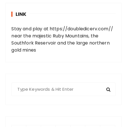
LINK
Stay and play at
https://doubledicerv.com//
near the majestic Ruby Mountains, the
Southfork Reservoir and the large northern
gold mines
S
e
a
r
c
h