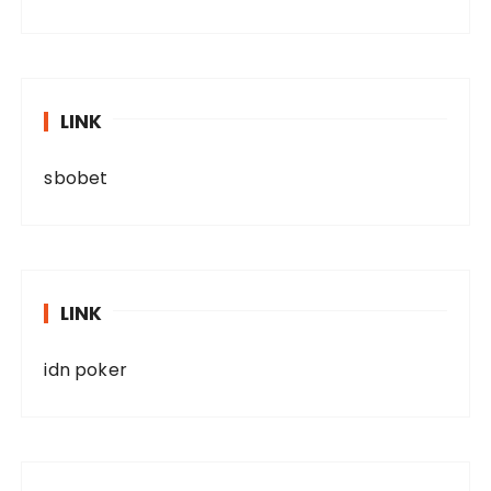
LINK
sbobet
LINK
idn poker