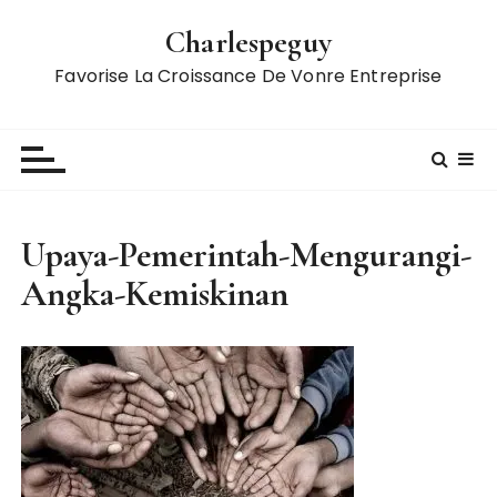
S
Charlespeguy
k
i
Favorise La Croissance De Vonre Entreprise
p
t
o
c
o
n
Upaya-Pemerintah-Mengurangi-
t
Angka-Kemiskinan
e
n
t