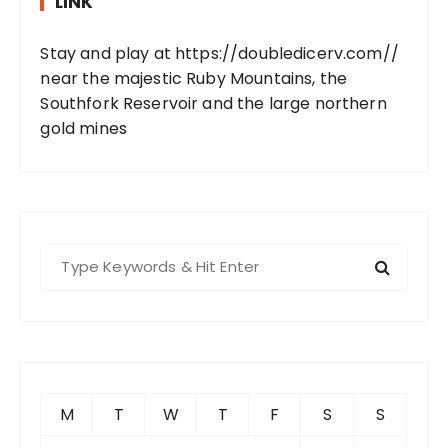
LINK
Stay and play at
https://doubledicerv.com//
near the majestic Ruby Mountains, the
Southfork Reservoir and the large northern
gold mines
S
e
a
r
c
h
f
M
T
W
T
F
S
S
o