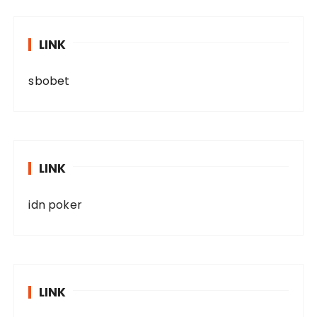
LINK
sbobet
LINK
idn poker
LINK