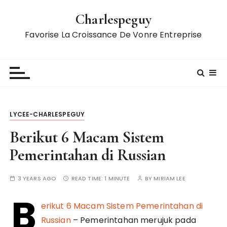
S
Charlespeguy
k
i
Favorise La Croissance De Vonre Entreprise
p
t
o
c
o
n
LYCEE-CHARLESPEGUY
t
e
Berikut 6 Macam Sistem
n
Pemerintahan di Russian
t
3 YEARS AGO
READ TIME:
1 MINUTE
BY
MIRIAM LEE
B
erikut 6 Macam Sistem Pemerintahan di
Russian
– Pemerintahan merujuk pada