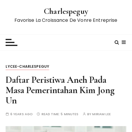
S
Charlespeguy
k
i
Favorise La Croissance De Vonre Entreprise
p
t
o
c
o
n
LYCEE-CHARLESPEGUY
t
e
Daftar Peristiwa Aneh Pada
n
Masa Pemerintahan Kim Jong
t
Un
6 YEARS AGO
READ TIME:
5 MINUTES
BY
MIRIAM LEE