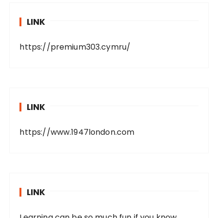
LINK
https://premium303.cymru/
LINK
https://www.1947london.com
LINK
Learning can be so much fun if you know