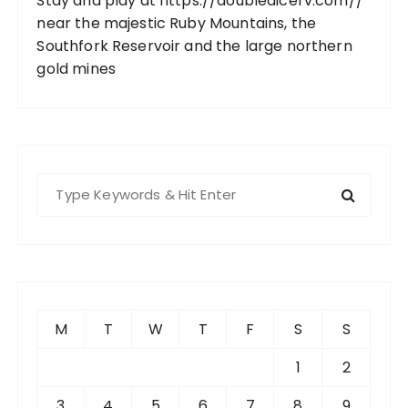
Stay and play at
https://doubledicerv.com//
near the majestic Ruby Mountains, the
Southfork Reservoir and the large northern
gold mines
S
e
a
r
c
h
f
M
T
W
T
F
S
S
o
r
1
2
:
3
4
5
6
7
8
9