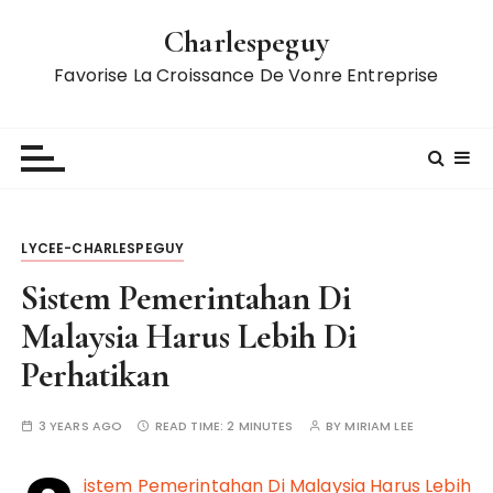
S
Charlespeguy
k
i
Favorise La Croissance De Vonre Entreprise
p
t
o
c
o
n
LYCEE-CHARLESPEGUY
t
e
Sistem Pemerintahan Di
n
Malaysia Harus Lebih Di
t
Perhatikan
3 YEARS AGO
READ TIME:
2 MINUTES
BY
MIRIAM LEE
istem Pemerintahan Di Malaysia Harus Lebih