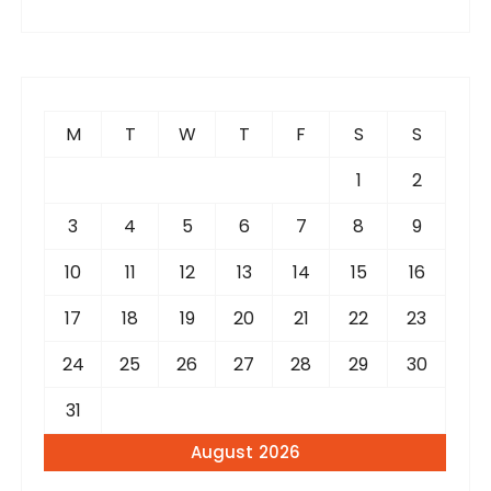
a
r
c
h
f
M
T
W
T
F
S
S
o
r
1
2
:
3
4
5
6
7
8
9
10
11
12
13
14
15
16
17
18
19
20
21
22
23
24
25
26
27
28
29
30
31
August 2026