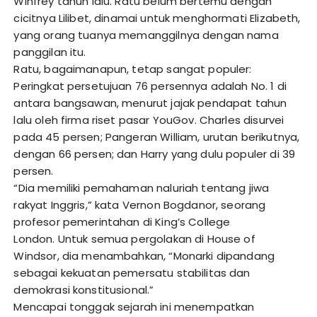
Winfrey tahun lalu. Ratu belum bertemu dengan
cicitnya Lilibet, dinamai untuk menghormati Elizabeth,
yang orang tuanya memanggilnya dengan nama
panggilan itu.
Ratu, bagaimanapun, tetap sangat populer:
Peringkat persetujuan 76 persennya adalah No. 1 di
antara bangsawan, menurut jajak pendapat tahun
lalu oleh firma riset pasar YouGov. Charles disurvei
pada 45 persen; Pangeran William, urutan berikutnya,
dengan 66 persen; dan Harry yang dulu populer di 39
persen.
“Dia memiliki pemahaman naluriah tentang jiwa
rakyat Inggris,” kata Vernon Bogdanor, seorang
profesor pemerintahan di King’s College
London. Untuk semua pergolakan di House of
Windsor, dia menambahkan, “Monarki dipandang
sebagai kekuatan pemersatu stabilitas dan
demokrasi konstitusional.”
Mencapai tonggak sejarah ini menempatkan