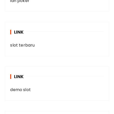
idn poker
LINK
slot terbaru
LINK
demo slot