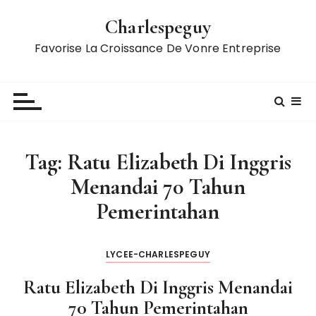
S
Charlespeguy
k
i
Favorise La Croissance De Vonre Entreprise
p
t
o
c
o
n
Tag:
Ratu Elizabeth Di Inggris
t
Menandai 70 Tahun
e
n
Pemerintahan
t
LYCEE-CHARLESPEGUY
Ratu Elizabeth Di Inggris Menandai
70 Tahun Pemerintahan