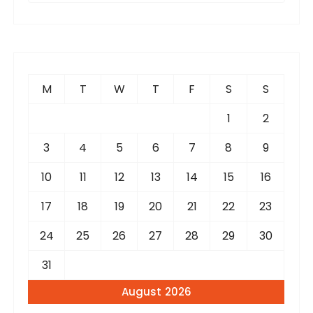
a
r
c
h
f
M
T
W
T
F
S
S
o
r
1
2
:
3
4
5
6
7
8
9
10
11
12
13
14
15
16
17
18
19
20
21
22
23
24
25
26
27
28
29
30
31
August 2026