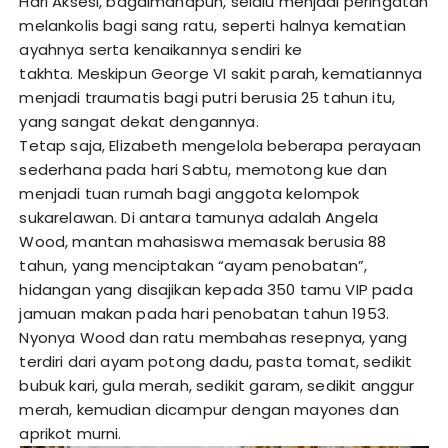
Hari Aksesi, bagaimanapun, selalu menjadi peringatan
melankolis bagi sang ratu, seperti halnya kematian
ayahnya serta kenaikannya sendiri ke
takhta. Meskipun George VI sakit parah, kematiannya
menjadi traumatis bagi putri berusia 25 tahun itu,
yang sangat dekat dengannya.
Tetap saja, Elizabeth mengelola beberapa perayaan
sederhana pada hari Sabtu, memotong kue dan
menjadi tuan rumah bagi anggota kelompok
sukarelawan. Di antara tamunya adalah Angela
Wood, mantan mahasiswa memasak berusia 88
tahun, yang menciptakan “ayam penobatan”,
hidangan yang disajikan kepada 350 tamu VIP pada
jamuan makan pada hari penobatan tahun 1953.
Nyonya Wood dan ratu membahas resepnya, yang
terdiri dari ayam potong dadu, pasta tomat, sedikit
bubuk kari, gula merah, sedikit garam, sedikit anggur
merah, kemudian dicampur dengan mayones dan
aprikot murni.