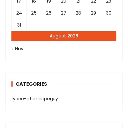
17
18
19
20
21
22
23
24
25
26
27
28
29
30
31
August 2026
« Nov
CATEGORIES
lycee-charlespeguy