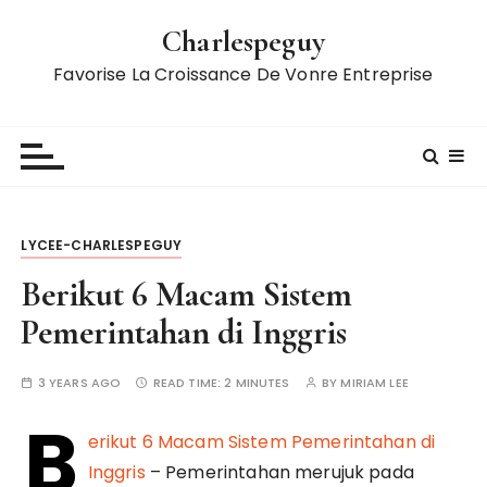
S
Charlespeguy
k
i
Favorise La Croissance De Vonre Entreprise
p
t
o
c
o
n
LYCEE-CHARLESPEGUY
t
e
Berikut 6 Macam Sistem
n
Pemerintahan di Inggris
t
3 YEARS AGO
READ TIME:
2 MINUTES
BY
MIRIAM LEE
B
erikut 6 Macam Sistem Pemerintahan di
Inggris
– Pemerintahan merujuk pada