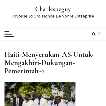
S
Charlespeguy
k
i
Favorise La Croissance De Vonre Entreprise
p
t
o
c
o
n
Haiti-Menyerukan-AS-Untuk-
t
Mengakhiri-Dukungan-
e
n
Pemerintah-2
t