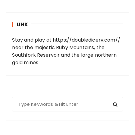
LINK
Stay and play at
https://doubledicerv.com//
near the majestic Ruby Mountains, the
Southfork Reservoir and the large northern
gold mines
S
e
a
r
c