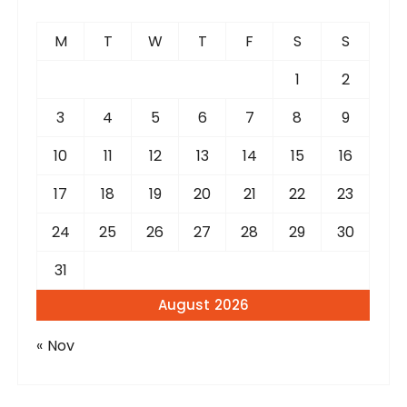
h
f
M
T
W
T
F
S
S
o
r
1
2
:
3
4
5
6
7
8
9
10
11
12
13
14
15
16
17
18
19
20
21
22
23
24
25
26
27
28
29
30
31
August 2026
« Nov