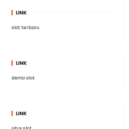
LINK
slot terbaru
LINK
demo slot
LINK
situs slot