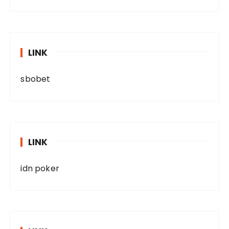
LINK
sbobet
LINK
idn poker