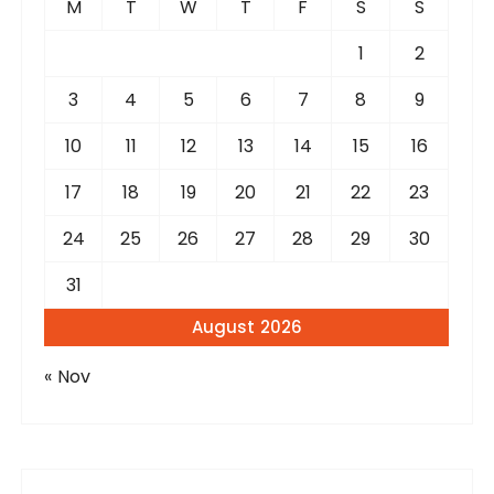
M
T
W
T
F
S
S
o
r
1
2
:
3
4
5
6
7
8
9
10
11
12
13
14
15
16
17
18
19
20
21
22
23
24
25
26
27
28
29
30
31
August 2026
« Nov