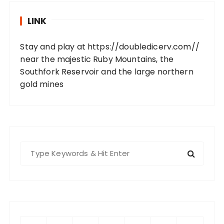
LINK
Stay and play at
https://doubledicerv.com//
near the majestic Ruby Mountains, the
Southfork Reservoir and the large northern
gold mines
S
e
a
r
c
h
f