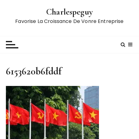
S
Charlespeguy
k
i
Favorise La Croissance De Vonre Entreprise
p
t
o
c
o
n
6153620b6fddf
t
e
n
t