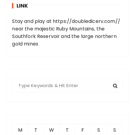
LINK
Stay and play at
https://doubledicerv.com//
near the majestic Ruby Mountains, the
Southfork Reservoir and the large northern
gold mines
S
e
a
r
c
h
f
M
T
W
T
F
S
S
o