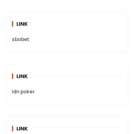
LINK
sbobet
LINK
idn poker
LINK