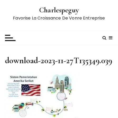
S
Charlespeguy
k
i
Favorise La Croissance De Vonre Entreprise
p
t
o
c
o
n
download-2023-11-27T135349.039
t
e
n
t